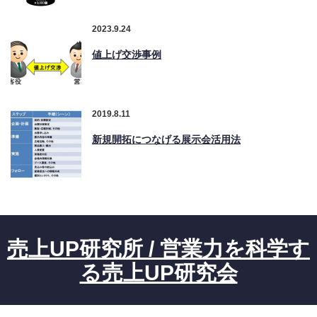
2023.9.24
値上げ交渉事例
2019.8.11
新規開拓につなげる展示会活用法
売上UP研究所 / 営業力を科学す
る売上UP研究会