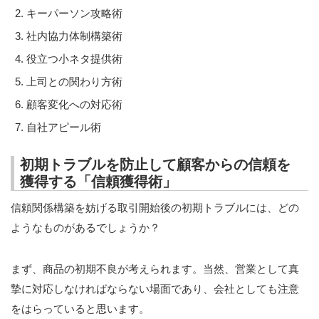
出版・セミナー
キーパーソン攻略術
社内協力体制構築術
企業診断2025年4月号から4回連載「営業力強化支援の
進め方」
役立つ小ネタ提供術
売上UPを実現するための「営業力強化の基本と手法」
上司との関わり方術
顧客変化への対応術
企業診断 2024年7月号 営業力強化支援「よくある問
題」タイプ別解決法
自社アピール術
初期トラブルを防止して顧客からの信頼を
近代中小企業2023年6月号 製造業の値上げ交渉実践法
獲得する「信頼獲得術」
セミナー
信頼関係構築を妨げる取引開始後の初期トラブルには、どの
ようなものがあるでしょうか？
最新のセミナー
まず、商品の初期不良が考えられます。当然、営業として真
過去のセミナー
摯に対応しなければならない場面であり、会社としても注意
企業実務2021年12月号 ニューノーマル時代に求められ
をはらっていると思います。
る営業の「新規開拓術」