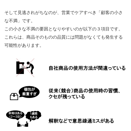
そして見逃されがちなのが、営業でケアすべき「顧客の小さ
企業診断ニュース2021年5月号 ウィズコロナ時代の営業
力強化支援
な不満」です。
この小さな不満の要因となりやすいのが以下の３項目です。
企業診断 2019年10月号 売上アップ！中小企業とコンサ
ルタントのための営業力強化支援
これらは、商品そのものの品質には問題がなくても発生する
可能性があります。
会員の著作