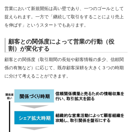
サービス紹介
営業において新規開拓は高い壁であり、一つのゴールとして
捉えられます。一方で「継続して取引をすることにより売上
営業力診断アンケートによる営業力の見える化
を伸ばす」というスタートでもあります。
営業力強化の基本と手法
顧客との関係度によって営業の行動（役
割）が変化する
事業計画書のつくり方
顧客との関係度（取引期間の長短や顧客情報の多少、信頼関
お問い合わせ
係の有無など）に応じて、既存顧客深耕を大きく３つの時期
に分けて考えることができます。
新着情報
ご支援実績
売上UPと新規顧客開拓を実現した営業力強化コンサル
ティングの成功事例
営業力診断アンケートによる営業力強化事例