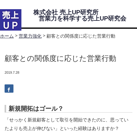
株式会社 売上UP研究所
営業力を科学する売上UP研究会
Menu
>
>
顧客との関係度に応じた営業行動
ホーム
営業力強化
ホーム
顧客との関係度に応じた営業行動
売上UP研究所・研究会について
2019.7.28
代表挨拶
株式会社 売上UP研究所 会社案内
新規開拓はゴール？
営業力を科学する売上UP研究会紹介
「せっかく新規顧客として取引を開始できたのに、思ってい
研究会所属コンサルタント
たよりも売上が伸びない」といった経験はありますか？