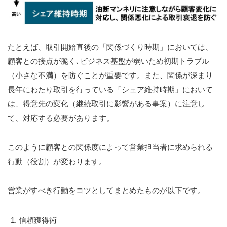
デジタルマーケティングによる販促・営業事例
お役立ち情報
たとえば、取引開始直後の「関係づくり時期」においては、
顧客との接点が脆く､ビジネス基盤が弱いため初期トラブル
【無料】30分オンライン相談会
（小さな不満）を防ぐことが重要です。また、関係が深まり
長年にわたり取引を行っている「シェア維持時期」において
売上UPコラム（ブログ）
は、得意先の変化（継続取引に影響がある事案）に注意し
て、対応する必要があります。
売上UP通信（無料メールマガジン）の購読案内
このように顧客との関係度によって営業担当者に求められる
お役立ち情報ダウンロードコーナー
行動（役割）が変わります。
営業力強化掘り下げキット
営業がすべき行動をコツとしてまとめたものが以下です。
営業力強化支援の進め方
信頼獲得術