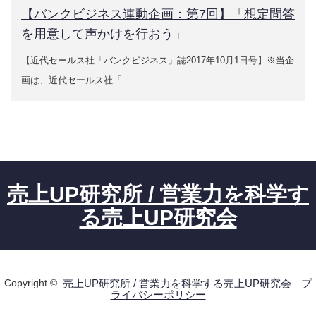
【バンクビジネス連動企画：第7回】「想定問答
デジタルマーケティングによる販促・営業事例
を用意して声かけを行おう」
【近代セールス社「バンクビジネス」誌2017年10月1日号】※当企
お役立ち情報
画は、近代セールス社「…
【無料】30分オンライン相談会
売上UPコラム（ブログ）
売上UP通信（無料メールマガジン）の購読案内
売上UP研究所 / 営業力を科学す
お役立ち情報ダウンロードコーナー
る売上UP研究会
営業力強化掘り下げキット
営業力強化支援の進め方
Copyright ©
売上UP研究所 / 営業力を科学する売上UP研究会
プ
ライバシーポリシー