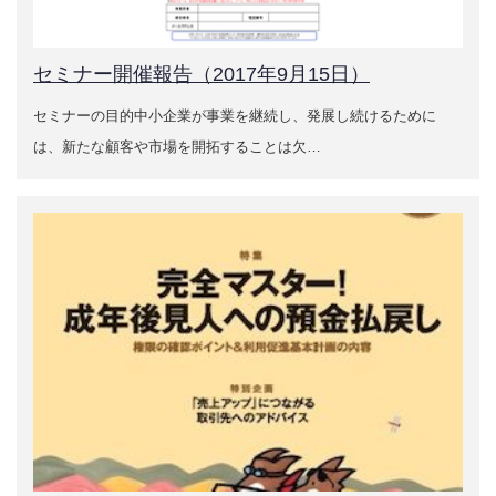
サービス紹介
セミナー開催報告（2017年9月15日）
営業力診断アンケートによる営業力の見える化
セミナーの目的中小企業が事業を継続し、発展し続けるために
営業力強化の基本と手法
は、新たな顧客や市場を開拓することは欠…
事業計画書のつくり方
お問い合わせ
新着情報
ご支援実績
売上UPと新規顧客開拓を実現した営業力強化コンサル
ティングの成功事例
営業力診断アンケートによる営業力強化事例