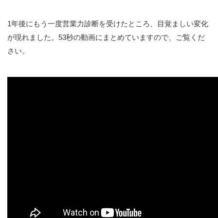
デジタルマーケティングによる販促・営業事例
1年後にもう一度営業力診断を受けたところ、目覚ましい変化
が現れました。53秒の動画にまとめていますので、ご覧くだ
お役立ち情報
さい。
【無料】30分オンライン相談会
売上UPコラム（ブログ）
売上UP通信（無料メールマガジン）の購読案内
お役立ち情報ダウンロードコーナー
営業力強化掘り下げキット
営業力強化支援の進め方