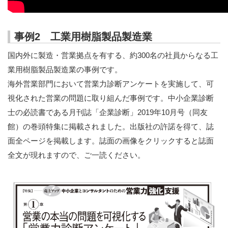
出版・セミナー
企業診断2025年4月号から4回連載「営業力強化支援の
進め方」
事例2 工業用樹脂製品製造業
国内外に製造・営業拠点を有する、約300名の社員からなる工
売上UPを実現するための「営業力強化の基本と手法」
業用樹脂製品製造業の事例です。
海外営業部門において営業力診断アンケートを実施して、可
企業診断 2024年7月号 営業力強化支援「よくある問
題」タイプ別解決法
視化された営業の問題に取り組んだ事例です。中小企業診断
士の必読書である月刊誌「企業診断」2019年10月号（同友
近代中小企業2023年6月号 製造業の値上げ交渉実践法
館）の巻頭特集に掲載されました。出版社の許諾を得て、誌
面全ページを掲載します。誌面の画像をクリックすると誌面
セミナー
全文が現れますので、ご一読ください。
最新のセミナー
過去のセミナー
企業実務2021年12月号 ニューノーマル時代に求められ
る営業の「新規開拓術」