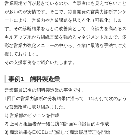
営業現場で何が起きているのか、当事者にも見えづらいこと
サービス紹介
が多いのが実情です。そこで、独自開発の営業力診断アンケ
ートにより、営業力や営業課題を見える化（可視化）しま
営業力診断アンケートによる営業力の見える化
す。その診断結果をもとに改善策として、商談力を高めるス
営業力強化の基本と手法
キルアップ系から組織営業を強めるマネジメント系まで、多
彩な営業力強化メニューの中から、企業に最適な手法でご支
事業計画書のつくり方
援しております。
その支援事例をご紹介いたします。
お問い合わせ
事例1 飼料製造業
新着情報
営業部員13名の飼料製造業の事例です。
ご支援実績
1回目の営業力診断の分析結果に沿って、1年かけて次のよう
な営業改革に取り組みました。
売上UPと新規顧客開拓を実現した営業力強化コンサル
1) 営業部のビジョンを作成
ティングの成功事例
2) 上司と担当者が一緒に訪問計画や商談目的を作成
営業力診断アンケートによる営業力強化事例
3) 商談結果をEXCELに記録して商談履歴管理を開始