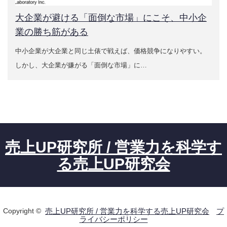
サービス紹介
大企業が避ける「面倒な市場」にこそ、中小企
業の勝ち筋がある
営業力診断アンケートによる営業力の見える化
中小企業が大企業と同じ土俵で戦えば、価格競争になりやすい。
営業力強化の基本と手法
しかし、大企業が嫌がる「面倒な市場」に…
事業計画書のつくり方
お問い合わせ
新着情報
売上UP研究所 / 営業力を科学す
る売上UP研究会
ご支援実績
売上UPと新規顧客開拓を実現した営業力強化コンサル
ティングの成功事例
Copyright ©
売上UP研究所 / 営業力を科学する売上UP研究会
プ
ライバシーポリシー
営業力診断アンケートによる営業力強化事例