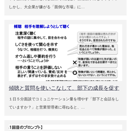
しかし、大企業が嫌がる「面倒な市場」に…
デジタルマーケティングによる販促・営業事例
お役立ち情報
【無料】30分オンライン相談会
売上UPコラム（ブログ）
売上UP通信（無料メールマガジン）の購読案内
お役立ち情報ダウンロードコーナー
傾聴と質問を使いこなして、部下の成長を促す
１日５分面談でコミュニケーション量を増やす「部下と会話をし
営業力強化掘り下げキット
ていますか？」と営業管理者に尋ねると、…
営業力強化支援の進め方