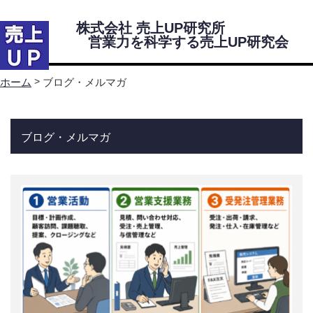
株式会社 売上UP研究所
営業力を科学する売上UP研究会
Menu
>
ブログ・メルマガ
ホーム
ホーム
ブログ・メルマガ
売上UP研究所・研究会について
代表挨拶
株式会社 売上UP研究所 会社案内
営業力を科学する売上UP研究会紹介
研究会所属コンサルタント