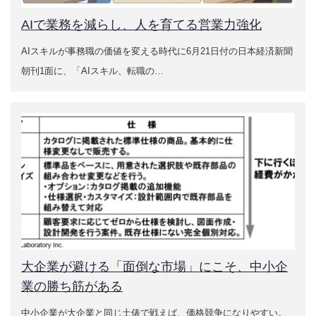
サービス紹介
AIで業務を減らし、人を育てる営業力強化
営業力診断アンケートによる営業力の見える化
AIスキルが事務職の価値を変える時代に6月21日付の日本経済新聞
朝刊1面に、「AIスキル、転職の…
営業力強化の基本と手法
事業計画書のつくり方
お問い合わせ
新着情報
ご支援実績
売上UPと新規顧客開拓を実現した営業力強化コンサル
大企業が避ける「面倒な市場」にこそ、中小企
ティングの成功事例
業の勝ち筋がある
営業力診断アンケートによる営業力強化事例
中小企業が大企業と同じ土俵で戦えば、価格競争になりやすい。