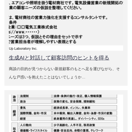
出版・セミナー
企業診断2025年4月号から4回連載「営業力強化支援の
進め方」
売上UPを実現するための「営業力強化の基本と手法」
企業診断 2024年7月号 営業力強化支援「よくある問
題」タイプ別解決法
生成AIと対話して顧客訪問のヒントを得る
近代中小企業2023年6月号 製造業の値上げ交渉実践法
商談の目的が見つからない新規顧客のもとへ足を運びながら、そ
んな戸惑いを抱えたことはないでしょうか…
セミナー
最新のセミナー
過去のセミナー
企業実務2021年12月号 ニューノーマル時代に求められ
る営業の「新規開拓術」