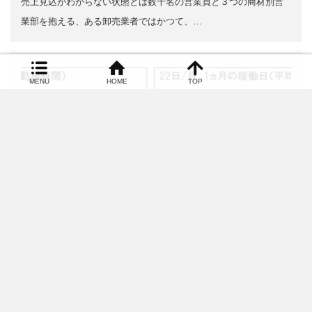
売上見込がわからない状態とは数十名の営業員と３つの商材別営
業部を抱える、ある卸売業者ではかつて、…
MENU
HOME
TOP
自社の月間訪問件数を即答できますか？
訪問件数は営業の有限のリソース営業活動の基本は顧客訪問で
す。ですから営業会議では、上司の口から「…