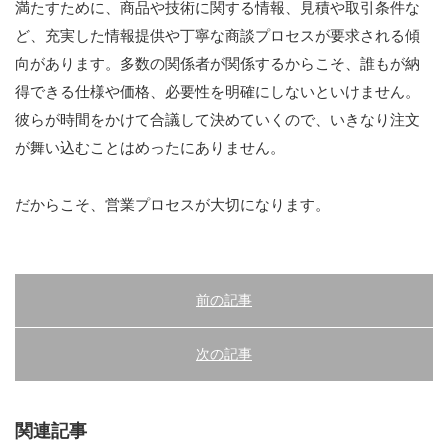
出版・セミナー
満たすために、商品や技術に関する情報、見積や取引条件な
ど、充実した情報提供や丁寧な商談プロセスが要求される傾
企業診断2025年4月号から4回連載「営業力強化支援の
向があります。多数の関係者が関係するからこそ、誰もが納
進め方」
得できる仕様や価格、必要性を明確にしないといけません。
売上UPを実現するための「営業力強化の基本と手法」
彼らが時間をかけて合議して決めていくので、いきなり注文
が舞い込むことはめったにありません。
企業診断 2024年7月号 営業力強化支援「よくある問
題」タイプ別解決法
だからこそ、営業プロセスが大切になります。
近代中小企業2023年6月号 製造業の値上げ交渉実践法
セミナー
前の記事
最新のセミナー
次の記事
過去のセミナー
関連記事
企業実務2021年12月号 ニューノーマル時代に求められ
る営業の「新規開拓術」