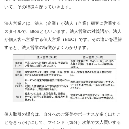
サービス紹介
いて、その特徴を探っていきます。
営業力診断アンケートによる営業力の見える化
法人営業とは、法人（企業）が法人（企業）顧客に営業する
スタイルで、BtoBともいいます。法人営業の対義語が、法人
営業力強化の基本と手法
が個人客へ営業する個人営業（BtoC）です。その違いを理解
すると、法人営業の特徴がよくわかります。
事業計画書のつくり方
お問い合わせ
新着情報
ご支援実績
売上UPと新規顧客開拓を実現した営業力強化コンサル
ティングの成功事例
個人取引の場合は、自分へのご褒美やボーナスが多く出たこ
とをきっかけにして、マインド（気分）次第で大人買いする
営業力診断アンケートによる営業力強化事例