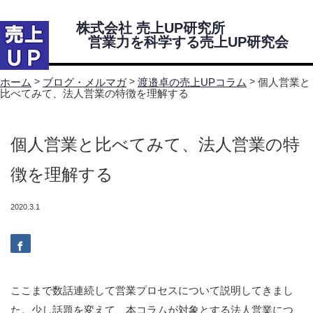
株式会社 売上UP研究所
営業力を科学する売上UP研究会
Menu
>
>
>
個人営業と
ホーム
ブログ・メルマガ
渡邉卓の売上UPコラム
比べてみて、法人営業の特徴を理解する
ホーム
個人営業と比べてみて、法人営業の特
売上UP研究所・研究会について
徴を理解する
代表挨拶
2020.3.1
株式会社 売上UP研究所 会社案内
営業力を科学する売上UP研究会紹介
研究会所属コンサルタント
ここまで数話連続して営業プロセスについて説明してきまし
た。少し話題を変えて、本コラムが対象とする法人営業につ