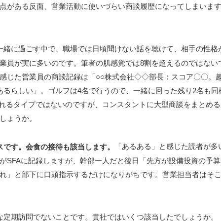
点がある反面、営業活動に使いづらい商談履歴になってしまいま
一緒に過ごす中で、職場では日頃聞けない話を聴けて、相手の性格
業員が実に多いのです。筆者の肌感覚では8割を超えるのではない
感じた営業員の商談記録は「○○株式会社◇◇部長：スコア〇〇。
あるらしい」。ゴルフは4名で行うので、一緒に回った残り2名も同
切れるタイプではないのですが、コンスタントに大型商談をまとめる
しょうか。
「あるある」と感じた読者が多
スです。会食の接待も該当します。
がSFAに記録しますが、幹部一人だと後日「先方が設備投資の予算
れ」と部下に口頭指示するだけになりがちです。営業担当者はそ
な定期訪問でないことです。貴社ではいくつ該当したでしょうか。