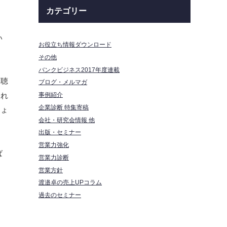
カテゴリー
い
お役立ち情報ダウンロード
その他
バンクビジネス2017年度連載
を聴
ブログ・メルマガ
事例紹介
それ
企業診断 特集寄稿
しょ
会社・研究会情報 他
出版・セミナー
営業力強化
ば
営業力診断
営業方針
渡邉卓の売上UPコラム
過去のセミナー