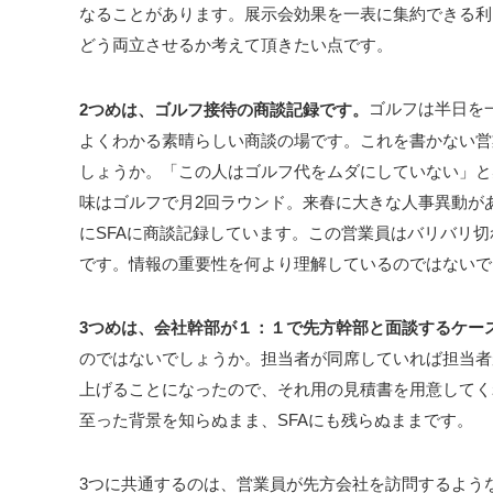
なることがあります。展示会効果を一表に集約できる利
どう両立させるか考えて頂きたい点です。
ゴルフは半日を
2つめは、ゴルフ接待の商談記録です。
よくわかる素晴らしい商談の場です。これを書かない営
しょうか。「この人はゴルフ代をムダにしていない」と
味はゴルフで月2回ラウンド。来春に大きな人事異動が
にSFAに商談記録しています。この営業員はバリバリ
です。情報の重要性を何より理解しているのではないで
3つめは、会社幹部が１：１で先方幹部と面談するケー
のではないでしょうか。担当者が同席していれば担当者
上げることになったので、それ用の見積書を用意してく
至った背景を知らぬまま、SFAにも残らぬままです。
3つに共通するのは、営業員が先方会社を訪問するよう