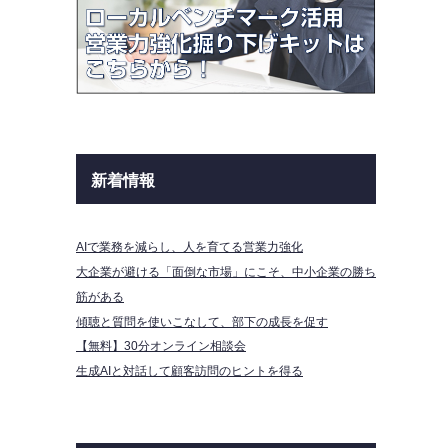
新着情報
AIで業務を減らし、人を育てる営業力強化
大企業が避ける「面倒な市場」にこそ、中小企業の勝ち
筋がある
傾聴と質問を使いこなして、部下の成長を促す
【無料】30分オンライン相談会
生成AIと対話して顧客訪問のヒントを得る